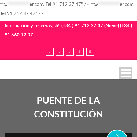
**@
************
er.com. Tel 91 712 37 47" />
**@
************
er.com.
Tel 91 712 37 47" />
Información y reservas; ☏ (+34 ) 91 712 37 47 (Nieve) (+34 )
91 660 12 07
PUENTE DE LA
CONSTITUCIÓN
3