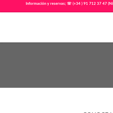
Información y reservas; ☏ (+34 ) 91 712 37 47 (Ni