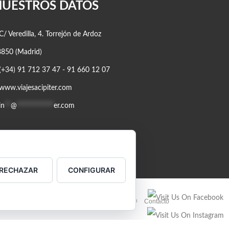
NUESTROS DATOS
/ Veredilla, 4. Torrejón de Ardoz
850 (Madrid)
(+34) 91 712 37 47 - 91 660 12 07
www.viajesacipiter.com
in
**
@
************
er.com
RECHAZAR
CONFIGURAR
Política de cookies
Política de Privacidad
Contacto