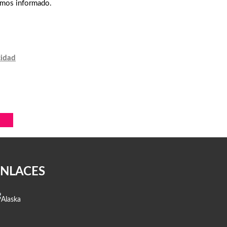
emos informado.
cidad
ENLACES