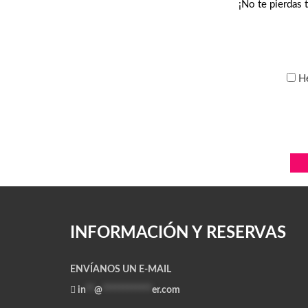
¡No te pierdas
He
INFORMACIÓN Y RESERVAS
ENVÍANOS UN E-MAIL
in
**
@
************
er.com