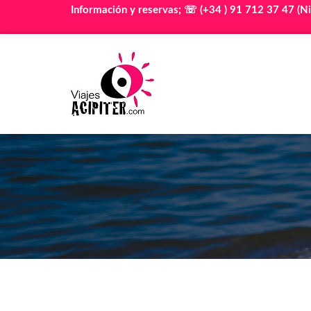
Información y reservas; ☏ (+34 ) 91 712 37 47 (Ni