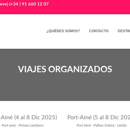
eve) (+34 ) 91 660 12 07
¿QUIÉNES SOMOS?
CONTACTO
DESTI
VIAJES ORGANIZADOS
-Ainé (4 al 8 Dic 2025)
Port-Ainé (5 al 8 Dic 20
Port-ainé - Pirineo Leridano
Port Ainé - Pallars Sobirá - Lérida