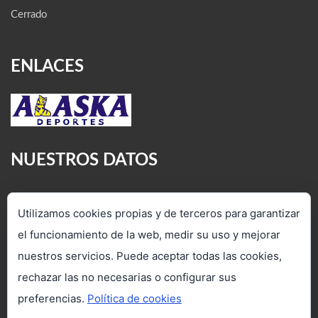
Cerrado
ENLACES
NUESTROS DATOS
C/ Veredilla, 4. Torrejón de Ardoz
Utilizamos cookies propias y de terceros para garantizar
28850 (Madrid)
el funcionamiento de la web, medir su uso y mejorar
(+34) 91 712 37 47 - 91 660 12 07
nuestros servicios. Puede aceptar todas las cookies,
www.viajesacipiter.com
rechazar las no necesarias o configurar sus
preferencias.
Política de cookies
in
**
@
************
er.com