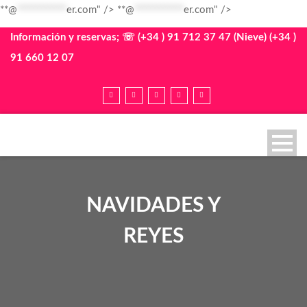
**@
************
er.com" />
**@
************
er.com" />
Información y reservas; ☏ (+34 ) 91 712 37 47 (Nieve) (+34 )
91 660 12 07
NAVIDADES Y
REYES