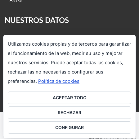
NUESTROS DATOS
C/ Veredilla, 4. Torrejón de Ardoz
Utilizamos cookies propias y de terceros para garantizar
28850 (Madrid)
el funcionamiento de la web, medir su uso y mejorar
(+34) 91 712 37 47 - 91 660 12 07
nuestros servicios. Puede aceptar todas las cookies,
www.viajesacipiter.com
rechazar las no necesarias o configurar sus
preferencias.
Política de cookies
in
**
@
************
er.com
ACEPTAR TODO
RECHAZAR
CONFIGURAR
Política de cookies
Política de Privacidad
Contacto