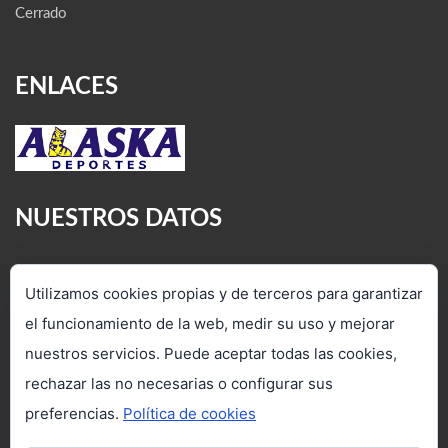
Cerrado
ENLACES
NUESTROS DATOS
C/ Veredilla, 4. Torrejón de Ardoz
Utilizamos cookies propias y de terceros para garantizar
28850 (Madrid)
el funcionamiento de la web, medir su uso y mejorar
(+34) 91 712 37 47 - 91 660 12 07
nuestros servicios. Puede aceptar todas las cookies,
www.viajesacipiter.com
rechazar las no necesarias o configurar sus
preferencias.
Política de cookies
in
**
@
************
er.com