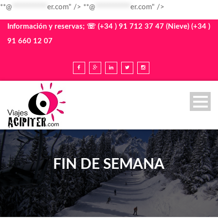
**@
************
er.com" />
**@
************
er.com" />
Información y reservas; ☏ (+34 ) 91 712 37 47 (Nieve) (+34 )
91 660 12 07
FIN DE SEMANA