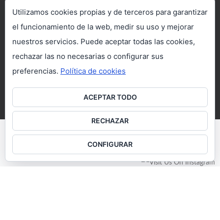
C/ Veredilla, 4. Torrejón de Ardoz
Utilizamos cookies propias y de terceros para garantizar
28850 (Madrid)
el funcionamiento de la web, medir su uso y mejorar
(+34) 91 712 37 47 - 91 660 12 07
nuestros servicios. Puede aceptar todas las cookies,
www.viajesacipiter.com
rechazar las no necesarias o configurar sus
preferencias.
Política de cookies
in
**
@
************
er.com
ACEPTAR TODO
RECHAZAR
CONFIGURAR
Política de cookies
Política de Privacidad
Contacto