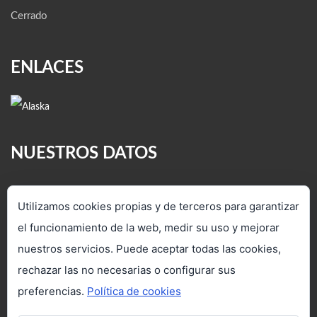
Cerrado
ENLACES
NUESTROS DATOS
C/ Veredilla, 4. Torrejón de Ardoz
Utilizamos cookies propias y de terceros para garantizar
28850 (Madrid)
el funcionamiento de la web, medir su uso y mejorar
(+34) 91 712 37 47 - 91 660 12 07
nuestros servicios. Puede aceptar todas las cookies,
www.viajesacipiter.com
rechazar las no necesarias o configurar sus
preferencias.
Política de cookies
in
**
@
************
er.com