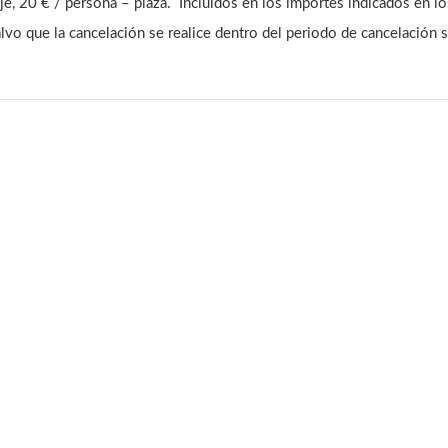
aje, 20 € / persona – plaza. Incluidos en los importes indicados en l
lvo que la cancelación se realice dentro del periodo de cancelación 