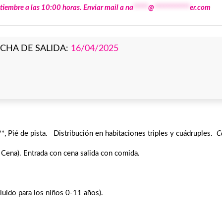
ptiembre a las 10:00 horas. Enviar mail a
na
*****
@
************
er.com
HA DE SALIDA:
16/04/2025
 Pié de pista. Distribución en habitaciones triples y cuádruples.
C
ena). Entrada con cena salida con comida.
luido para los niños 0-11 años).